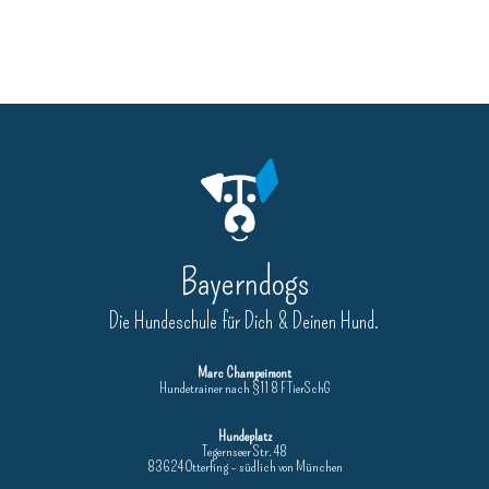
Bayerndogs
Die Hundeschule für Dich & Deinen Hund.
Marc Champeimont
Hundetrainer nach §11 8 F TierSchG
Hundeplatz
Tegernseer Str. 48
83624 Otterfing – südlich von München