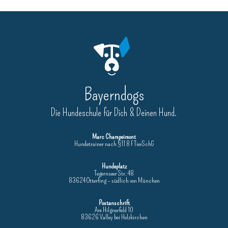
Bayerndogs
Die Hundeschule für Dich & Deinen Hund.
Marc Champeimont
Hundetrainer nach §11 8 F TierSchG
Hundeplatz
Tegernseer Str. 48
83624 Otterfing – südlich von München
Postanschrift
Am Hilgnerfeld 10
83626 Valley bei Holzkirchen